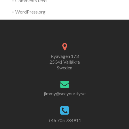
Comments feed
WordPress.org
Ryavägen 173
25341 Vallåkra
Sweden
jimmy@secyourity.se
+46 705 784911