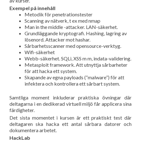
av kurser.
Exempel på innehåll
Metodik för penetrationstester
Scanning av nätverk, t ex med nmap
Man in the middle -attacker. LAN-säkerhet.
Grundläggande kryptografi. Hashing, lagring av
lösenord. Attacker mot hashar.
Sårbarhetsscanner med opensource-verktyg.
Wifi-säkerhet
Webb-säkerhet. SQLi, XSS m m, indata-validering.
Metasploit framework. Att utnyttja sårbarheter
för att hacka ett system.
Skapande av egna payloads (“malware”) för att
infektera och kontrollera ett sårbart system.
Samtliga moment inkluderar praktiska övningar där
deltagarna i en dedikerad virtuell miljö får applicera sina
färdigheter.
Det sista momentet i kursen är ett praktiskt test där
deltagaren ska hacka ett antal sårbara datorer och
dokumentera arbetet.
HackLab